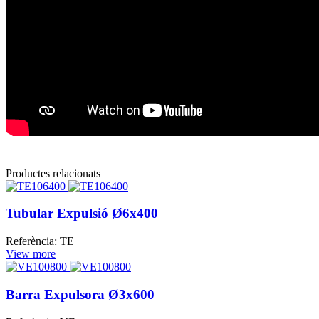
Productes relacionats
Tubular Expulsió Ø6x400
Referència: TE
View more
Barra Expulsora Ø3x600