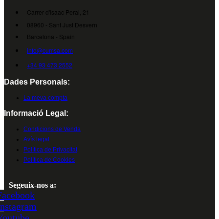
Carrer d'Isaac Peral, 21
08960 - Sant Just Desvern
Barcelona - Spain
info@cumsa.com
+34 93 473 2552
Dades Personals:
La meva compta
Informació Legal:
Condicions de Venda
Avís legal
Política de Privacitat
Política de Cookies
Segeuix-nos a:
Facebook
Instagram
Youtube