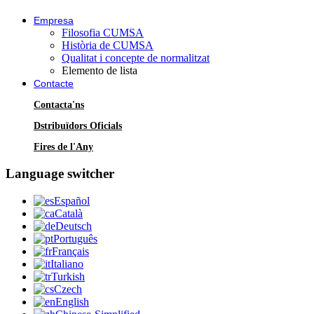
Empresa
Filosofia CUMSA
Història de CUMSA
Qualitat i concepte de normalitzat
Elemento de lista
Contacte
Contacta'ns
Dstribuïdors Oficials
Fires de l'Any
Language switcher
Español
Català
Deutsch
Português
Français
Italiano
Turkish
Czech
English