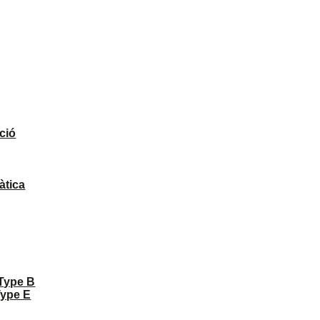
ció
àtica
 Type B
Type E