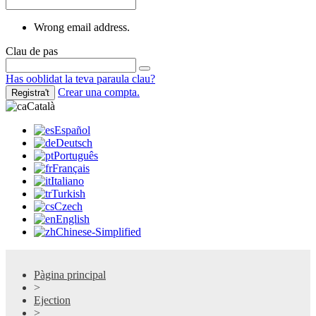
Wrong email address.
Clau de pas
Has ooblidat la teva paraula clau?
Crear una compta.
Registra't
Català
Español
Deutsch
Português
Français
Italiano
Turkish
Czech
English
Chinese-Simplified
Pàgina principal
>
Ejection
>