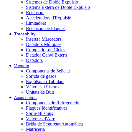
Sistemes de Doble Expulsió
Sistema Extern de Doble Expulsió
Retensors
Acceleradors d'Expulsió
Limitadors
Retensors de Plaques
Traceability
Inserts i Marcadors
Datadors Múltiples
Comptador de Cicles
Datador Canvi Extern
Datadors
Vacuum
Components de Sellejat
Sortida de gasos
Expulsors i Tubulars
Vàlvules i Pistons
Unitats de Buit
Accessories
Components de Refrigeració
Plaques Identificatives
Sprue Bushing
Vàlvules d'Aire
Brida de Seguretat Automàtica
Matriceria