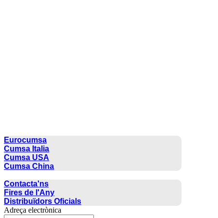
CUMSA GROUP
Eurocumsa
Cumsa Italia
Cumsa USA
Cumsa China
CONTACTE
Contacta'ns
Fires de l'Any
Distribuïdors Oficials
Adreça electrònica