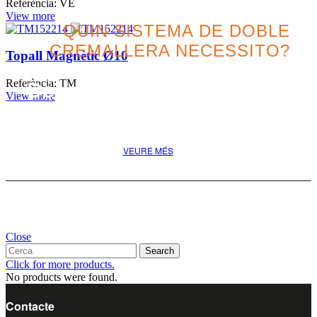
Referència: VE
View more
QUIN SISTEMA DE DOBLE
CREMALLERA NECESSITO?
Topall Magnètic Ø10
Referència: TM
Descobreix la millor opció
View more
pel teu projecte
VEURE MÉS
Close
Search
Click for more products.
No products were found.
Contacte