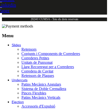
Linkedin
Paper
2024© CUMSA - Tots els drets reservats
Menu
Slides
Retensors
Conjunts i Components de Correderes
Correderes Petites
Unitats de Punxonat
Llarg Recorregut per a Correderes
Corredera de Cavitat
Retensors de Plaques
Undercuts
Patins Mecànics Angulars
Sistema de Doble Cremallera
Pinces Flexibles
Patins Mecànics Verticals
Ejection
Accessoris d'Expulsió