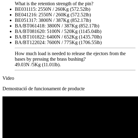
What is the retention strength of the pin?
BE031115: 2550N / 260Kg (572.52lb)
BE041216: 2550N / 260Kg (572.52lb)
BE051317: 3800N / 387Kg (852.17lb)
BA/BT061418: 3800N / 387Kg (852.17lb)
BA/BT081620: 5100N / 520Kg (1145.04lb)
BA/BT101822: 6400N / 652Kg (1435.70lb)
BA/BT122024: 7600N / 775Kg (1706.55lb)
How much load is needed to release the ejectors from the
bases by pressing the brass bushing?
49.03N /5Kg (11.01lb).
Video
Demostració de funcionament de producte