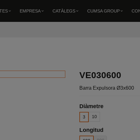
TES
EMPRESA
CATÀLEGS
CUMSA GROUP
CO
Barra Expulsora Ø3x600
VE030600
Barra Expulsora Ø3x600
Diàmetre
10
3
Longitud