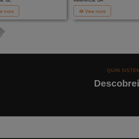
ia: BE
Referència: BA
ew more
View more
QUIN SISTE
Descobreix