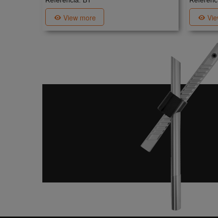
Referència: BT
Referènc
View more
Vi