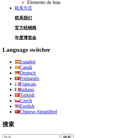
Elemento de lista
联系方式
联系我们
官方经销商
年度博览会
Language switcher
Español
Català
Deutsch
Português
Français
Italiano
Turkish
Czech
English
Chinese-Simplified
搜索
搜索