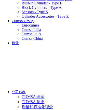
Built-in Cylinder - Type F
Block Cylinders - Type A
Sensors - Type S
Cylinder Accessories - Type Z
Cumsa Group
Eurocumsa
Cumsa Italia
Cumsa USA
Cumsa China
目录
公司名称
CUMSA 理念
CUMSA 历史
质量和标准化理念