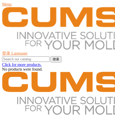
Menu
登录
Language
搜索
Click for more products.
No products were found.