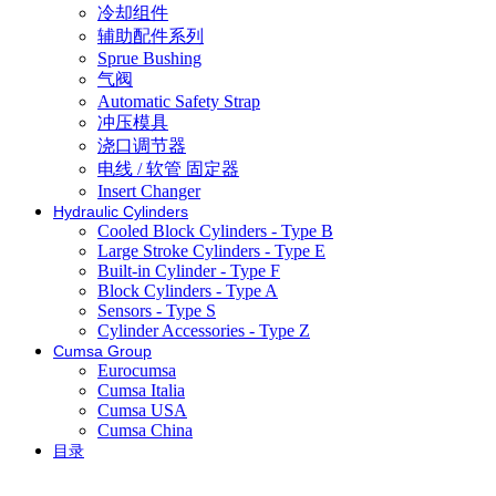
冷却组件
辅助配件系列
Sprue Bushing
气阀
Automatic Safety Strap
冲压模具
浇口调节器
电线 / 软管 固定器
Insert Changer
Hydraulic Cylinders
Cooled Block Cylinders - Type B
Large Stroke Cylinders - Type E
Built-in Cylinder - Type F
Block Cylinders - Type A
Sensors - Type S
Cylinder Accessories - Type Z
Cumsa Group
Eurocumsa
Cumsa Italia
Cumsa USA
Cumsa China
目录