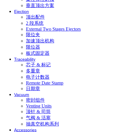
垂直顶出方案
Ejection
顶出配件
2 段系统
External Two Stages Ejectors
限位夹
加速顶出机构
限位器
板式固定器
Traceability
芯子 & 标记
多重章
电子计数器
Remote Date Stamp
日期章
Vacuum
密封组件
Venting Units
顶针 & 司筒
气阀 & 活塞
抽真空机构系列
Accessories