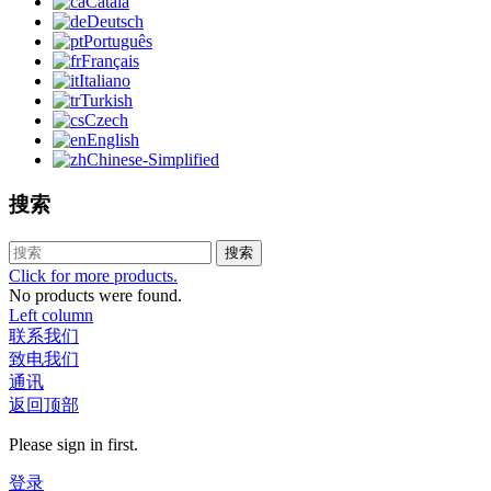
Català
Deutsch
Português
Français
Italiano
Turkish
Czech
English
Chinese-Simplified
搜索
搜索
Click for more products.
No products were found.
Left column
联系我们
致电我们
通讯
返回顶部
Please sign in first.
登录