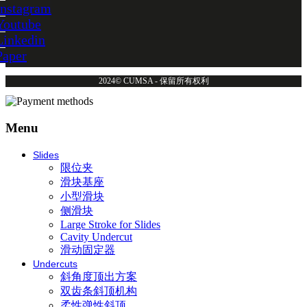
Instagram
Youtube
Linkedin
Paper
2024© CUMSA - 保留所有权利
Menu
Slides
限位夹
滑块基座
小型滑块
侧滑块
Large Stroke for Slides
Cavity Undercut
滑动固定器
Undercuts
斜角度顶出方案
双齿条斜顶机构
柔性弹性斜顶