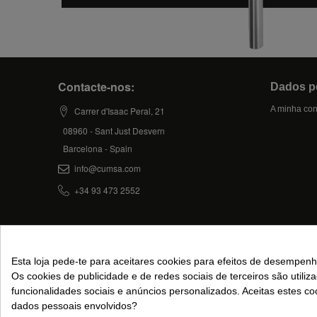
Contacte-nos:
Dados p
A minha con
Carrer d'Isaac Peral, 21
08960 - Sant Just Desvern
Barcelona - Spain
info@cumsa.com
+34 93 473 2552
2024© CUMSA - Todos os direitos reservados.
Esta loja pede-te para aceitares cookies para efeitos de desempenho
Os cookies de publicidade e de redes sociais de terceiros são utiliz
funcionalidades sociais e anúncios personalizados. Aceitas estes c
dados pessoais envolvidos?