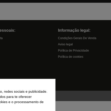
essoais:
Informação legal:
ta
Condições Gerais De Venda
Aviso legal
Política de Privacidade
Política de cookies
, redes sociais e publicidade.
ados para te oferecer
ookies e o processamento de