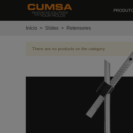
PRODUT
Início
>
Slides
>
Retensores
There are no products on the category.