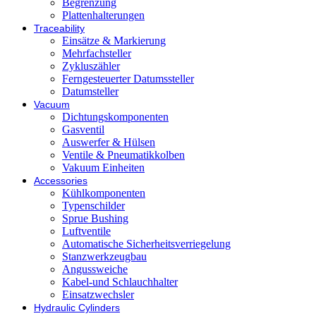
Begrenzung
Plattenhalterungen
Traceability
Einsätze & Markierung
Mehrfachsteller
Zykluszähler
Ferngesteuerter Datumssteller
Datumsteller
Vacuum
Dichtungskomponenten
Gasventil
Auswerfer & Hülsen
Ventile & Pneumatikkolben
Vakuum Einheiten
Accessories
Kühlkomponenten
Typenschilder
Sprue Bushing
Luftventile
Automatische Sicherheitsverriegelung
Stanzwerkzeugbau
Angussweiche
Kabel-und Schlauchhalter
Einsatzwechsler
Hydraulic Cylinders