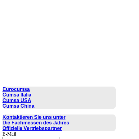
CUMSA GROUP
Eurocumsa
Cumsa Italia
Cumsa USA
Cumsa China
KONTAKT
Kontaktieren Sie uns unter
Die Fachmessen des Jahres
Offizielle Vertriebspartner
E-Mail