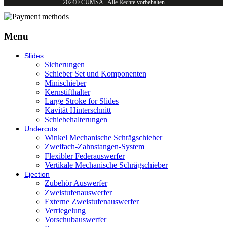
2024© CUMSA - Alle Rechte vorbehalten
Menu
Slides
Sicherungen
Schieber Set und Komponenten
Minischieber
Kernstifthalter
Large Stroke for Slides
Kavität Hinterschnitt
Schiebehalterungen
Undercuts
Winkel Mechanische Schrägschieber
Zweifach-Zahnstangen-System
Flexibler Federauswerfer
Vertikale Mechanische Schrägschieber
Ejection
Zubehör Auswerfer
Zweistufenauswerfer
Externe Zweistufenauswerfer
Verriegelung
Vorschubauswerfer