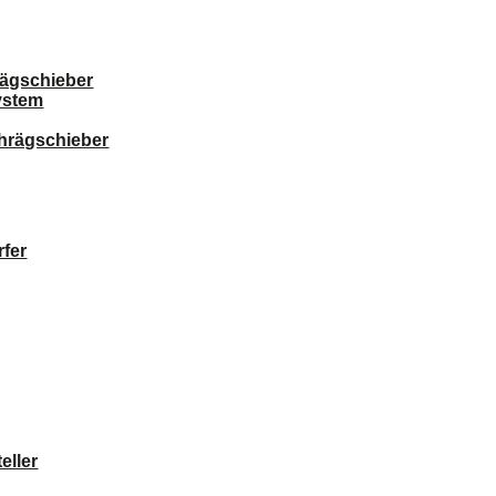
ägschieber
ystem
chrägschieber
fer
eller