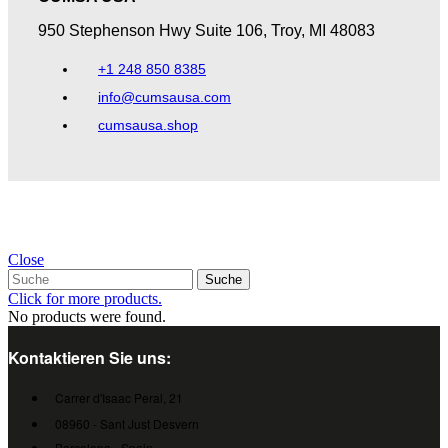
950 Stephenson Hwy Suite 106, Troy, MI 48083​
+1 248 850 8385
info@cumsausa.com
cumsausa.shop
Close
Suche
Click for more products.
No products were found.
Kontaktieren Sie uns:
Carrer d'Isaac Peral, 21
08960 - Sant Just Desvern
Barcelona - Spain