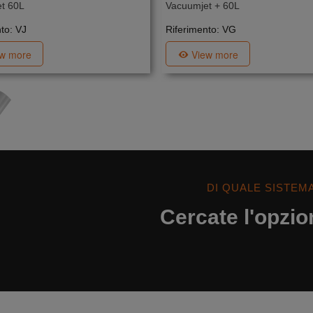
t 60L
Vacuumjet + 60L
to: VJ
Riferimento: VG
ew more
View more
DI QUALE SISTEM
Cercate l'opzio