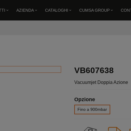
TI
AZIENDA
CATALOGHI
CUMSA GROUP
CON
Vacuumjet Doppia Azione
VB607638
Vacuumjet Doppia Azione
Opzione
Fino a 900mbar