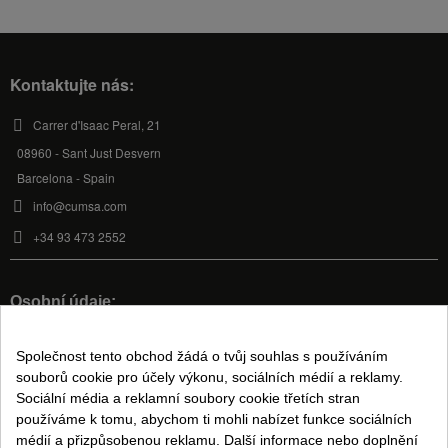
Kontaktujte nás:
Carrer d'Isaac Peral, 21
08960 - Sant Just Desvern
Barcelona - Spain
info@cumsa.com
+34 93 473 2552
Osobní údaje:
Můj účet
Společnost tento obchod žádá o tvůj souhlas s používáním
souborů cookie pro účely výkonu, sociálních médií a reklamy.
Sociální média a reklamní soubory cookie třetích stran
Právní informace:
používáme k tomu, abychom ti mohli nabízet funkce sociálních
Podmínky prodeje
médií a přizpůsobenou reklamu. Další informace nebo doplnění