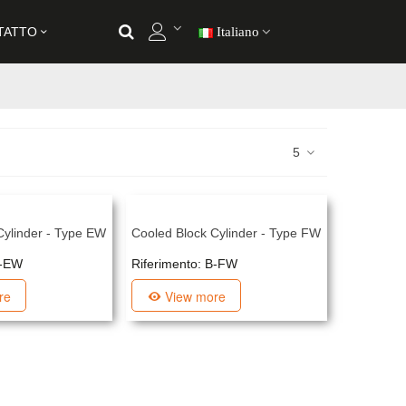
TATTO
Italiano
5
Cylinder - Type EW
Cooled Block Cylinder - Type FW
B-EW
Riferimento: B-FW
re
View more