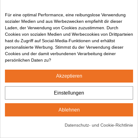
Rechtliche Informationen:
Allgemeine Geschäftsbedingungen
Für eine optimal Performance, eine reibungslose Verwendung
sozialer Medien und aus Werbezwecken empfiehlt dir dieser
Rechtlicher Hinweis
Laden, der Verwendung von Cookies zuzustimmen. Durch
Datenschutzbestimmungen
Cookies von sozialen Medien und Werbecookies von Drittparteien
Cookies-Politik
hast du Zugriff auf Social-Media-Funktionen und erhältst
personalisierte Werbung. Stimmst du der Verwendung dieser
Cookies und der damit verbundenen Verarbeitung deiner
Folgen Sie uns auf:
persönlichen Daten zu?
Akzeptieren
2024© CUMSA - Alle Rechte vorbehalten
Einstellungen
Ablehnen
Datenschutz- und Cookie-Richtlinie
Kontact
Rufen Sie uns an
Newsletter
Top