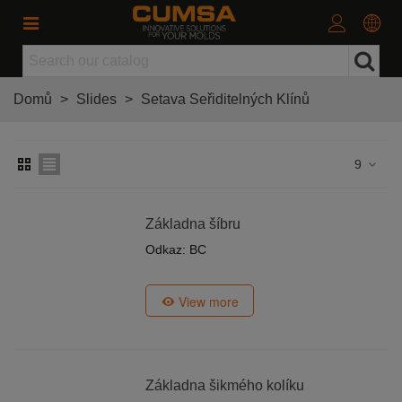
Domů
>
Slides
>
Setava Seřiditelných Klínů
9
Základna šíbru
Odkaz: BC
View more
Základna šikmého kolíku