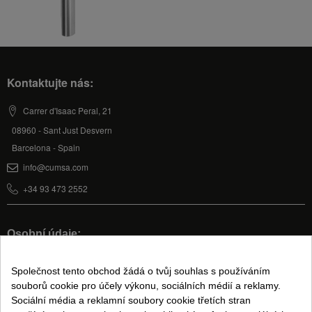
Kontaktujte nás:
Carrer d'Isaac Peral, 21
08960 - Sant Just Desvern
Barcelona - Spain
info@cumsa.com
+34 93 473 2552
Osobní údaje:
Můj účet
Společnost tento obchod žádá o tvůj souhlas s používáním
souborů cookie pro účely výkonu, sociálních médií a reklamy.
Sociální média a reklamní soubory cookie třetích stran
Právní informace: