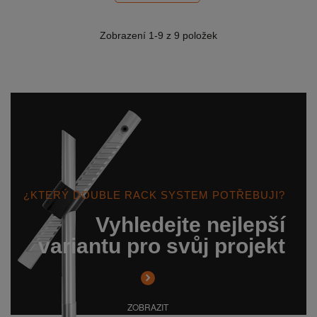
Zobrazení
1
-9 z 9 položek
¿KTERÝ DOUBLE RACK SYSTEM POTŘEBUJI?
Vyhledejte nejlepší
variantu pro svůj projekt
ZOBRAZIT