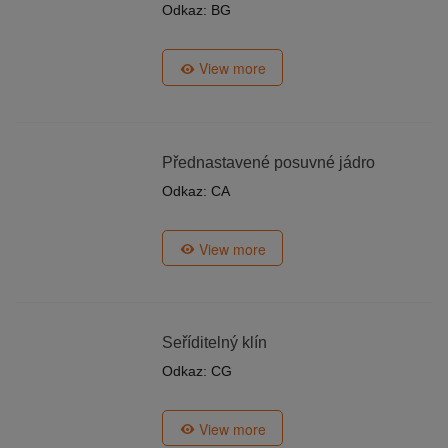
Odkaz: BG
View more
Přednastavené posuvné jádro
Odkaz: CA
View more
Seříditelný klín
Odkaz: CG
View more