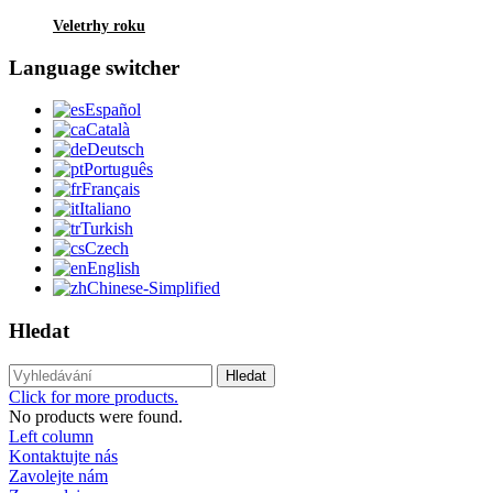
Veletrhy roku
Language switcher
Español
Català
Deutsch
Português
Français
Italiano
Turkish
Czech
English
Chinese-Simplified
Hledat
Hledat
Click for more products.
No products were found.
Left column
Kontaktujte nás
Zavolejte nám