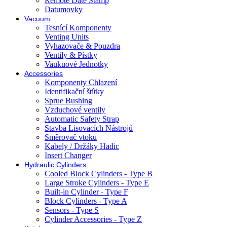
Remote Date Stamp
Datumovky
Vacuum
Tesnící Komponenty
Venting Units
Vyhazovače & Pouzdra
Ventily & Pístky
Vaukuové Jednotky
Accessories
Komponenty Chlazení
Identifikační štítky
Sprue Bushing
Vzduchové ventily
Automatic Safety Strap
Stavba Lisovacích Nástrojů
Směrovač vtoku
Kabely / Držáky Hadic
Insert Changer
Hydraulic Cylinders
Cooled Block Cylinders - Type B
Large Stroke Cylinders - Type E
Built-in Cylinder - Type F
Block Cylinders - Type A
Sensors - Type S
Cylinder Accessories - Type Z