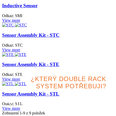
Inductive Sensor
Odkaz: SMI
View more
Sensor Assembly Kit - STC
Odkaz: STC
View more
Sensor Assembly Kit - STE
Odkaz: STE
¿KTERÝ DOUBLE RACK
View more
SYSTEM POTŘEBUJI?
Sensor Assembly Kit - STL
Vyhledejte nejlepší variantu
Odkaz: STL
pro svůj projekt
View more
Zobrazení
1
-9 z 9 položek