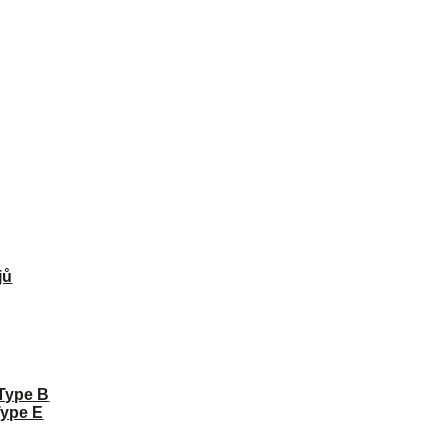
jů
 Type B
Type E