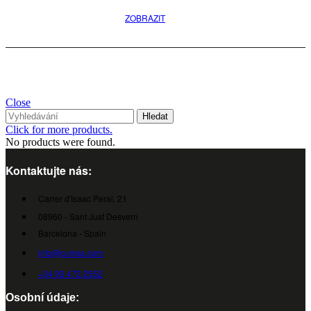
ZOBRAZIT
Close
Hledat
Click for more products.
No products were found.
Kontaktujte nás:
Carrer d'Isaac Peral, 21
08960 - Sant Just Desvern
Barcelona - Spain
info@cumsa.com
+34 93 473 2552
Osobní údaje: