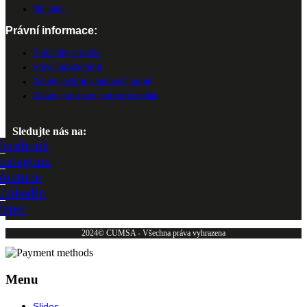
Můj účet
Právní informace:
Podmínky prodeje
Právní upozornění
Zásady ochrany osobních údajů
Zásady používání souborů cookie
Sledujte nás na:
Facebook
Instagram
Youtube
Linkedin
Paper
2024© CUMSA - Všechna práva vyhrazena
Menu
Slides