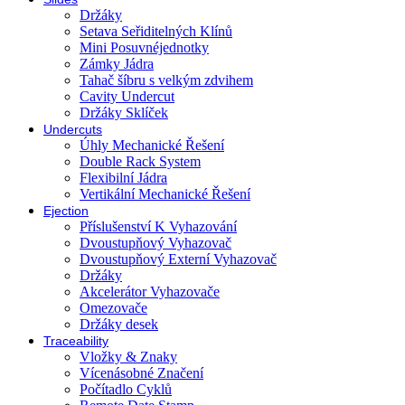
Držáky
Setava Seřiditelných Klínů
Mini Posuvnéjednotky
Zámky Jádra
Tahač šíbru s velkým zdvihem
Cavity Undercut
Držáky Sklíček
Undercuts
Úhly Mechanické Řešení
Double Rack System
Flexibilní Jádra
Vertikální Mechanické Řešení
Ejection
Příslušenství K Vyhazování
Dvoustupňový Vyhazovač
Dvoustupňový Externí Vyhazovač
Držáky
Akcelerátor Vyhazovače
Omezovače
Držáky desek
Traceability
Vložky & Znaky
Vícenásobné Značení
Počítadlo Cyklů