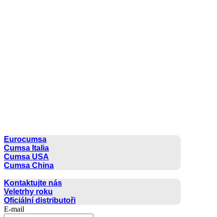
CUMSA GROUP
Eurocumsa
Cumsa Italia
Cumsa USA
Cumsa China
KONTAKT
Kontaktujte nás
Veletrhy roku
Oficiální distributoři
E-mail