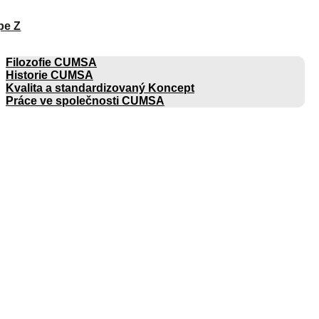
pe Z
SPOLEČNOST
Filozofie CUMSA
Historie CUMSA
Kvalita a standardizovaný Koncept
Práce ve společnosti CUMSA
KATALOGY