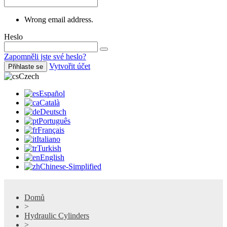
Wrong email address.
Heslo
Zapomněli jste své heslo?
Vytvořit účet
Přihlaste se
Czech
Español
Català
Deutsch
Português
Français
Italiano
Turkish
English
Chinese-Simplified
Domů
>
Hydraulic Cylinders
>