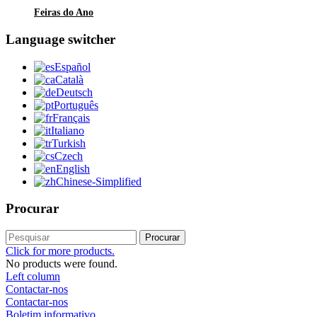
Feiras do Ano
Language switcher
Español
Català
Deutsch
Português
Français
Italiano
Turkish
Czech
English
Chinese-Simplified
Procurar
Procurar
Click for more products.
No products were found.
Left column
Contactar-nos
Contactar-nos
Boletim informativo