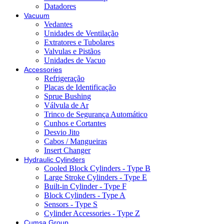
Datadores
Vacuum
Vedantes
Unidades de Ventilação
Extratores e Tubolares
Valvulas e Pistãos
Unidades de Vacuo
Accessories
Refrigeração
Placas de Identificação
Sprue Bushing
Válvula de Ar
Trinco de Segurança Automático
Cunhos e Cortantes
Desvio Jito
Cabos / Mangueiras
Insert Changer
Hydraulic Cylinders
Cooled Block Cylinders - Type B
Large Stroke Cylinders - Type E
Built-in Cylinder - Type F
Block Cylinders - Type A
Sensors - Type S
Cylinder Accessories - Type Z
Cumsa Group