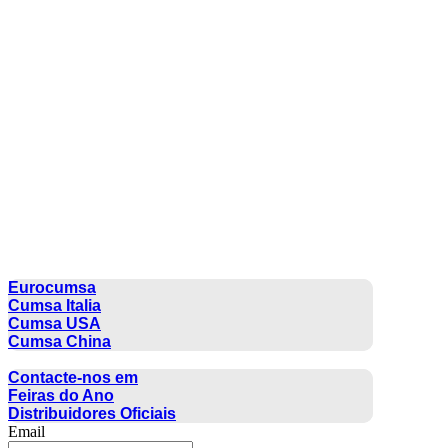
CUMSA GROUP
Eurocumsa
Cumsa Italia
Cumsa USA
Cumsa China
CONTACTO
Contacte-nos em
Feiras do Ano
Distribuidores Oficiais
Email