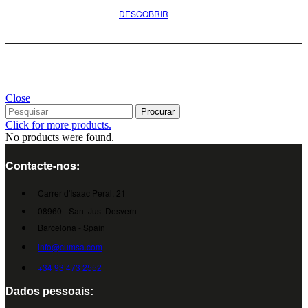
DESCOBRIR
Close
Procurar
Click for more products.
No products were found.
Contacte-nos:
Carrer d'Isaac Peral, 21
08960 - Sant Just Desvern
Barcelona - Spain
info@cumsa.com
+34 93 473 2552
Dados pessoais: