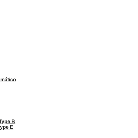
omático
 Type B
Type E