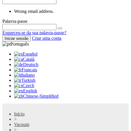
Wrong email address.
Palavra-passe
Esqueceu-se da sua palavra-passe?
Criar uma conta
Iniciar sessão
Português
Español
Català
Deutsch
Français
Italiano
Turkish
Czech
English
Chinese-Simplified
Início
>
Vacuum
>