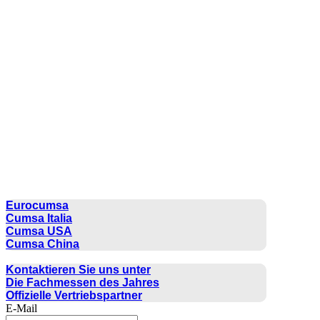
CUMSA GROUP
Eurocumsa
Cumsa Italia
Cumsa USA
Cumsa China
KONTAKT
Kontaktieren Sie uns unter
Die Fachmessen des Jahres
Offizielle Vertriebspartner
E-Mail