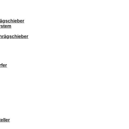
ägschieber
ystem
chrägschieber
fer
eller