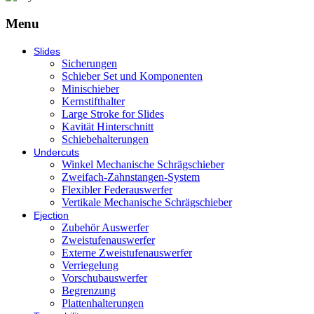
Menu
Slides
Sicherungen
Schieber Set und Komponenten
Minischieber
Kernstifthalter
Large Stroke for Slides
Kavität Hinterschnitt
Schiebehalterungen
Undercuts
Winkel Mechanische Schrägschieber
Zweifach-Zahnstangen-System
Flexibler Federauswerfer
Vertikale Mechanische Schrägschieber
Ejection
Zubehör Auswerfer
Zweistufenauswerfer
Externe Zweistufenauswerfer
Verriegelung
Vorschubauswerfer
Begrenzung
Plattenhalterungen