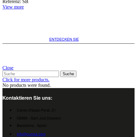
Referenz: SB
View more
Suchen Sie nach der besten
Option für Ihr Projekt
ENTDECKEN SIE
Close
Suche
Click for more products.
No products were found.
Kontaktieren Sie uns:
Carrer d'Isaac Peral, 21
08960 - Sant Just Desvern
Barcelona - Spain
info@cumsa.com