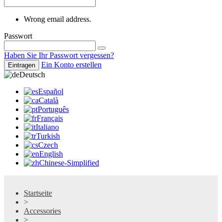
Wrong email address.
Passwort
Haben Sie Ihr Passwort vergessen?
Ein Konto erstellen
Eintragen
Deutsch
Español
Català
Português
Français
Italiano
Turkish
Czech
English
Chinese-Simplified
Startseite
>
Accessories
>