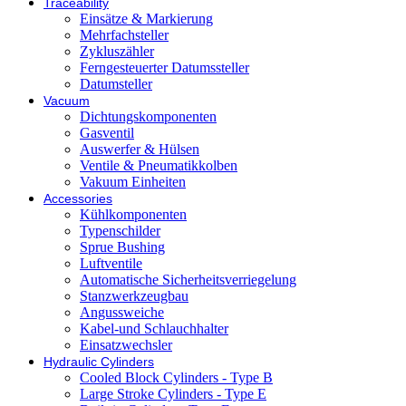
Traceability
Einsätze & Markierung
Mehrfachsteller
Zykluszähler
Ferngesteuerter Datumssteller
Datumsteller
Vacuum
Dichtungskomponenten
Gasventil
Auswerfer & Hülsen
Ventile & Pneumatikkolben
Vakuum Einheiten
Accessories
Kühlkomponenten
Typenschilder
Sprue Bushing
Luftventile
Automatische Sicherheitsverriegelung
Stanzwerkzeugbau
Angussweiche
Kabel-und Schlauchhalter
Einsatzwechsler
Hydraulic Cylinders
Cooled Block Cylinders - Type B
Large Stroke Cylinders - Type E