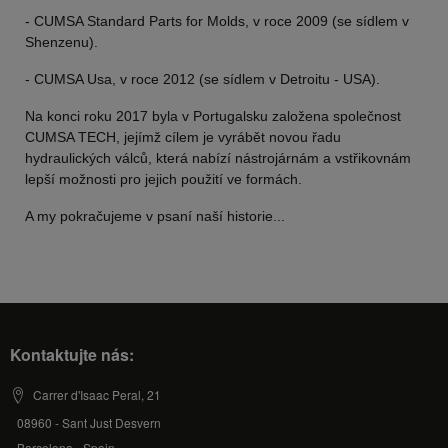
- CUMSA Standard Parts for Molds, v roce 2009 (se sídlem v
Shenzenu).
- CUMSA Usa, v roce 2012 (se sídlem v Detroitu - USA).
Na konci roku 2017 byla v Portugalsku založena společnost
CUMSA TECH, jejímž cílem je vyrábět novou řadu
hydraulických válců, která nabízí nástrojárnám a vstřikovnám
lepší možnosti pro jejich použití ve formách.
A my pokračujeme v psaní naší historie...
Kontaktujte nás:
Carrer d'Isaac Peral, 21
08960 - Sant Just Desvern
Barcelona - Spain