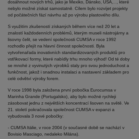
dosáhnout nových trhů, jako je Mexiko, Dánsko, USA,..., které
nebylo možné získat samostatně. Cílem bylo rozvíjet projekty
od počátečních fází návrhu až po výrobu plastového dílu.
S využitím zkušeností získaných během více než 20 let a
znalostí každodenních problémů, kterým museli nástrojárny a
lisovny čelit, se vedení společnosti CUMSA v roce 1992
rozhodlo přejít na hlavní činnost společnosti. Byla
vytvořenařada inovativních standardizovaných produktů pro
vstřikovací formy, které nabídly trhu mnoho výhod! Od té doby
se mnohé z vyvinutých výrobků staly pro svou jednoduchost a
funkčnost, jakož i snadnou instalaci a nastavení základem pro
celé odvětví výroby forem.
V roce 1998 byla založena první pobočka Eurocumsa v
Marinha Grande (Portugalsko), aby bylo možné rychleji
zásobovat jednu z největších koncentrací lisoven na světě. Ve
21. století pokračovala společnost CUMSA v expanzi a
vybudovala 3 nové pobočky:
- CUMSA Itálie, v roce 2004 (v současné době se nachází v
Bovisio Masciago, nedaleko Milána).