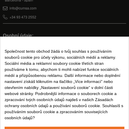
info@cumsa.com
+34 93 473 2552
Osobní údaje:
Můj účet
Společnost tento obchod žádá o tvůj souhlas s používáním
souborů cookie pro účely výkonu, sociálních médií a reklamy.
Sociální média a reklamní soubory cookie třetích stran
Právní informace:
používáme k tomu, abychom ti mohli nabízet funkce sociálních
Podmínky prodeje
médií a přizpůsobenou reklamu. Další informace nebo doplnění
nastavení získáš kliknutím na tlačítko „Více informací“ nebo
Právní upozornění
otevřením nabídky „Nastavení souborů cookie“ v dolní části
Zásady ochrany osobních údajů
webové stránky. Podrobnější informace o souborech cookie a
Zásady používání souborů cookie
zpracování tvých osobních údajů najdeš v našich Zásadách
ochrany osobních údajů a používání souborů cookie. Souhlasíš s
používáním souborů cookie a zpracováním souvisejících
Sledujte nás na:
osobních údajů?