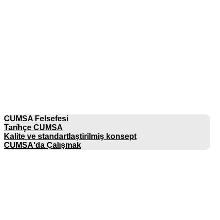
ŞIRKET
CUMSA Felsefesi
Taríhçe CUMSA
Kalite ve standartlaştirilmiş konsept
CUMSA'da Çalışmak
KATALOGLAR