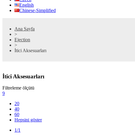
English
Chinese-Simplified
Ana Sayfa
>
Ejection
>
İtici Aksesuarları
İtici Aksesuarları
Filtreleme ölçütü
9
20
40
60
Hepsini göster
1/1