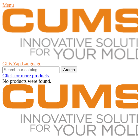
Menu
Giriş Yap
Language
Arama
Click for more products.
No products were found.