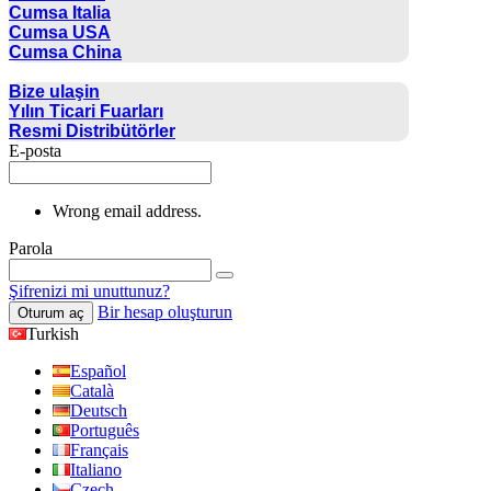
Cumsa Italia
Cumsa USA
Cumsa China
İLETIŞIM
Bize ulaşin
Yılın Ticari Fuarları
Resmi Distribütörler
E-posta
Wrong email address.
Parola
Şifrenizi mi unuttunuz?
Bir hesap oluşturun
Oturum aç
Turkish
Español
Català
Deutsch
Português
Français
Italiano
Czech