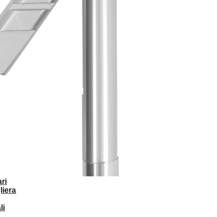
ri
liera
li