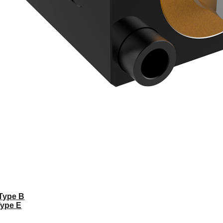
 Type B
Type E