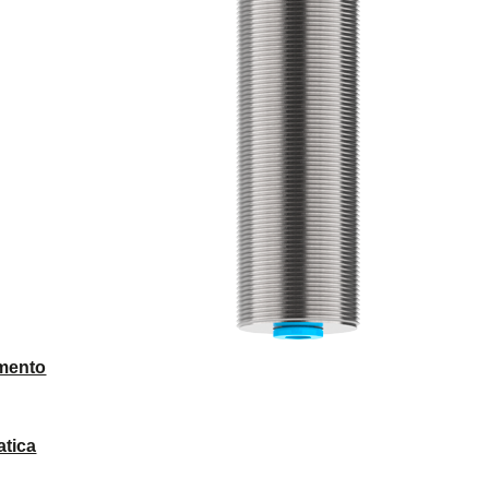
mento
atica