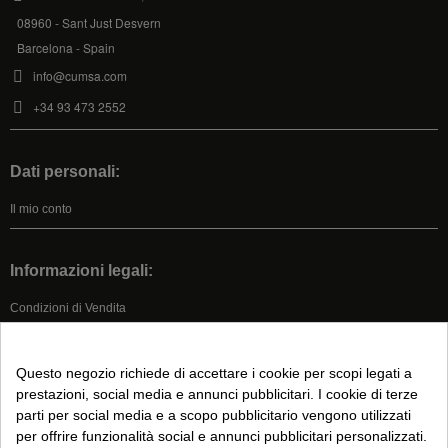
08960 - Sant Just Desvern
Barcelona - Spain
info@cumsa.com
+34 93 473 2552
Dati personali:
Il mio conto
Informazioni legali:
Condizioni di Vendita
Nota legale
Informativa Sulla Privacy
Questo negozio richiede di accettare i cookie per scopi legati a
Informativa sui Cookie
prestazioni, social media e annunci pubblicitari. I cookie di terze
parti per social media e a scopo pubblicitario vengono utilizzati
per offrire funzionalità social e annunci pubblicitari personalizzati.
Seguici su: