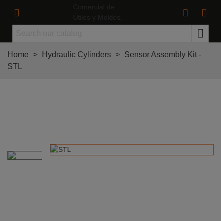
Home
>
Hydraulic Cylinders
>
Sensor Assembly Kit -
STL
Sensor Assembly Kit for Cylinder ø25 -
PAIR Faces