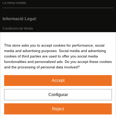
La meva compta
Informació Legal:
Condicions de Venda
Avís legal
Política de Privacitat
This store asks you to accept cookies for performance, social
Política de Cookies
media and advertising purposes. Social media and advertising
cookies of third parties are used to offer you social media
functionalities and personalized ads. Do you accept these cookies
Segeuix-nos a:
and the processing of personal data involved?
Accept
2024© CUMSA - Tots els drets reservats
Configurar
Reject