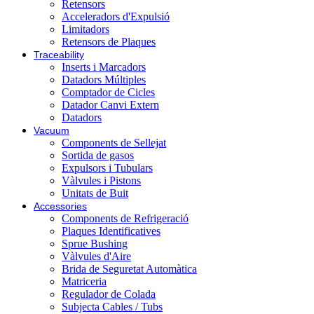
Retensors
Acceleradors d'Expulsió
Limitadors
Retensors de Plaques
Traceability
Inserts i Marcadors
Datadors Múltiples
Comptador de Cicles
Datador Canvi Extern
Datadors
Vacuum
Components de Sellejat
Sortida de gasos
Expulsors i Tubulars
Vàlvules i Pistons
Unitats de Buit
Accessories
Components de Refrigeració
Plaques Identificatives
Sprue Bushing
Vàlvules d'Aire
Brida de Seguretat Automàtica
Matriceria
Regulador de Colada
Subjecta Cables / Tubs