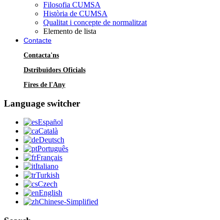
Filosofia CUMSA
Història de CUMSA
Qualitat i concepte de normalitzat
Elemento de lista
Contacte
Contacta'ns
Dstribuïdors Oficials
Fires de l'Any
Language switcher
Español
Català
Deutsch
Português
Français
Italiano
Turkish
Czech
English
Chinese-Simplified