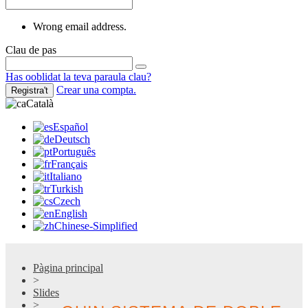
Wrong email address.
Clau de pas
Has ooblidat la teva paraula clau?
Crear una compta.
Registra't
Català
Español
Deutsch
Português
Français
Italiano
Turkish
Czech
English
Chinese-Simplified
Pàgina principal
>
Slides
>