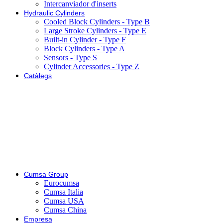
Intercanviador d'inserts
Hydraulic Cylinders
Cooled Block Cylinders - Type B
Large Stroke Cylinders - Type E
Built-in Cylinder - Type F
Block Cylinders - Type A
Sensors - Type S
Cylinder Accessories - Type Z
Catàlegs
Cumsa Group
Eurocumsa
Cumsa Italia
Cumsa USA
Cumsa China
Empresa