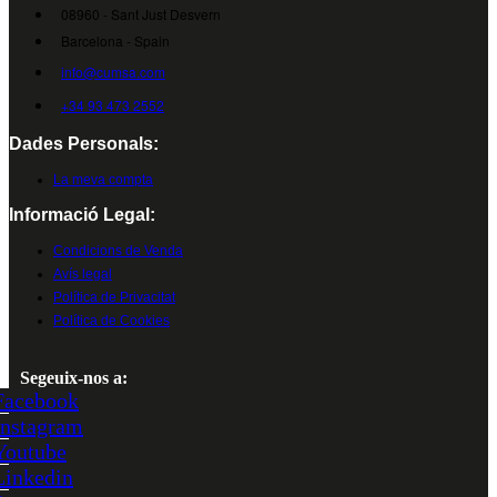
08960 - Sant Just Desvern
Barcelona - Spain
info@cumsa.com
+34 93 473 2552
Dades Personals:
La meva compta
Informació Legal:
Condicions de Venda
Avís legal
Política de Privacitat
Política de Cookies
Segeuix-nos a:
Facebook
Instagram
Youtube
Linkedin