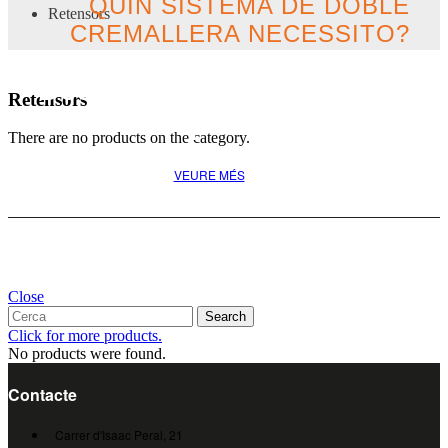
QUIN SISTEMA DE DOBLE
Retensors
CREMALLERA NECESSITO?
Descobreix la millor opció
Retensors
pel teu projecte
There are no products on the category.
VEURE MÉS
Close
Search
Click for more products.
No products were found.
Contacte
Carrer d'Isaac Peral, 21