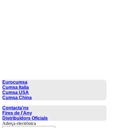
CUMSA GROUP
Eurocumsa
Cumsa Italia
Cumsa USA
Cumsa China
CONTACTE
Contacta'ns
Fires de l'Any
Distribuïdors Oficials
Adreça electrònica