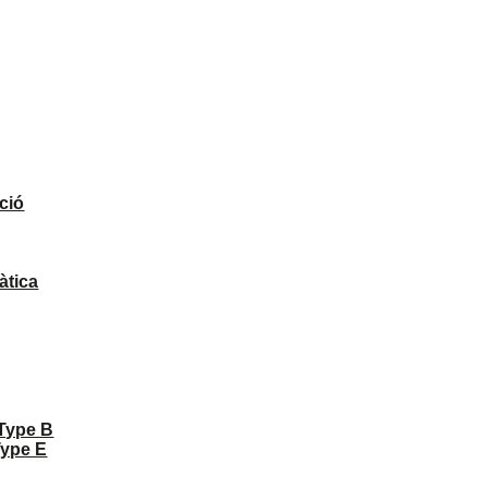
ció
àtica
 Type B
Type E