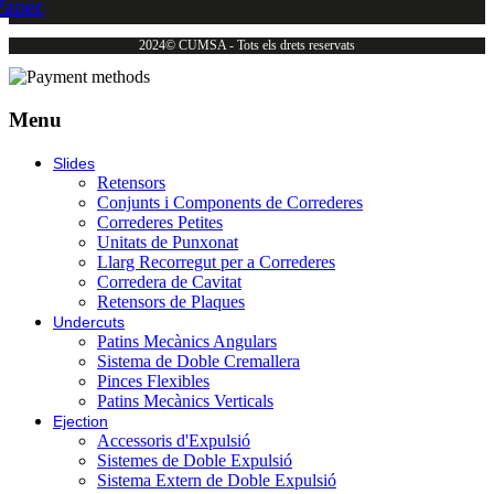
Paper
2024© CUMSA - Tots els drets reservats
Menu
Slides
Retensors
Conjunts i Components de Correderes
Correderes Petites
Unitats de Punxonat
Llarg Recorregut per a Correderes
Corredera de Cavitat
Retensors de Plaques
Undercuts
Patins Mecànics Angulars
Sistema de Doble Cremallera
Pinces Flexibles
Patins Mecànics Verticals
Ejection
Accessoris d'Expulsió
Sistemes de Doble Expulsió
Sistema Extern de Doble Expulsió