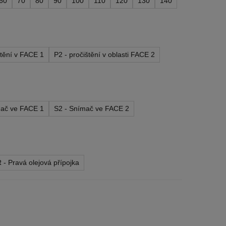
60
70
80
90
100
110
120
130
140
štění v FACE 1
P2 - pročištění v oblasti FACE 2
mač ve FACE 1
S2 - Snímač ve FACE 2
 - Pravá olejová přípojka