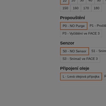
20
30
40
50
10
150
160
170
180
Propouštění
P1 - Proči
P0 - NO Purge
P3 - Vyčištění ve FACE 3
Senzor
S1 - Sní
S0 - NO Sensor
S3 - Snímač ve FACE 3
Připojení oleje
R
L - Levá olejová přípojka