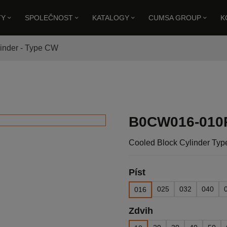
TY
SPOLEČNOST
KATALOGY
CUMSA GROUP
K
inder - Type CW
d Block Cylinder Type B – Fixing Style CW
B0CW016-010
Cooled Block Cylinder Typ
Píst
025
032
040
016
Zdvih