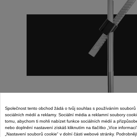
Společnost tento obchod žádá o tvůj souhlas s používáním souborů 
Kontaktujte nás:
Osobní ú
sociálních médií a reklamy. Sociální média a reklamní soubory cooki
Můj účet
Carrer d'Isaac Peral, 21
tomu, abychom ti mohli nabízet funkce sociálních médií a přizpůso
nebo doplnění nastavení získáš kliknutím na tlačítko „Více informac
08960 - Sant Just Desvern
„Nastavení souborů cookie“ v dolní části webové stránky. Podrobně
Barcelona - Spain