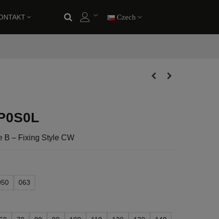
ONTAKT
Czech
P0S0L
e B – Fixing Style CW
050
063