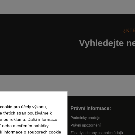
¿KT
Vyhledejte ne
cookie pro účely výkonu,
daje:
Právní informace:
e třetích stran používáme k
Podmínky prodeje
benou reklamu. Další informace
í“ nebo otevřením nabídky
Právní upozornění
jší informace o souborech cookie
Zásady ochrany osobních údajů