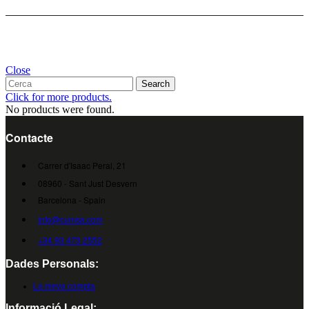
Close
Search
Click for more products.
No products were found.
Contacte
Carrer d'Isaac Peral, 21
08960 - Sant Just Desvern
Barcelona - Spain
info@cumsa.com
+34 93 473 2552
Dades Personals:
La meva compta
Informació Legal: