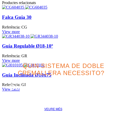
Productes relacionats
Falca Guia 30
Referència: CG
View more
Guia Regulable Ø18-10º
Referència: GR
View more
QUIN SISTEMA DE DOBLE
CREMALLERA NECESSITO?
Guia Inclinada Ø10x75
Referència: GI
Descobreix la millor opció
View more
pel teu projecte
VEURE MÉS