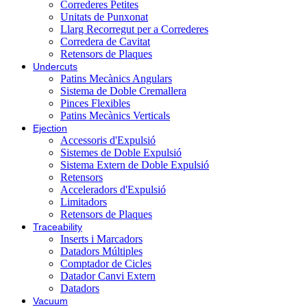
Correderes Petites
Unitats de Punxonat
Llarg Recorregut per a Correderes
Corredera de Cavitat
Retensors de Plaques
Undercuts
Patins Mecànics Angulars
Sistema de Doble Cremallera
Pinces Flexibles
Patins Mecànics Verticals
Ejection
Accessoris d'Expulsió
Sistemes de Doble Expulsió
Sistema Extern de Doble Expulsió
Retensors
Acceleradors d'Expulsió
Limitadors
Retensors de Plaques
Traceability
Inserts i Marcadors
Datadors Múltiples
Comptador de Cicles
Datador Canvi Extern
Datadors
Vacuum