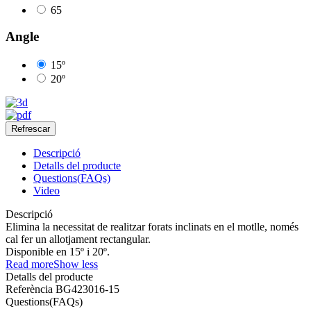
65
Angle
15º
20º
Descripció
Detalls del producte
Questions(FAQs)
Video
Descripció
Elimina la necessitat de realitzar forats inclinats en el motlle, només
cal fer un allotjament rectangular.
Disponible en 15º i 20º.
Read more
Show less
Detalls del producte
Referència
BG423016-15
Questions(FAQs)