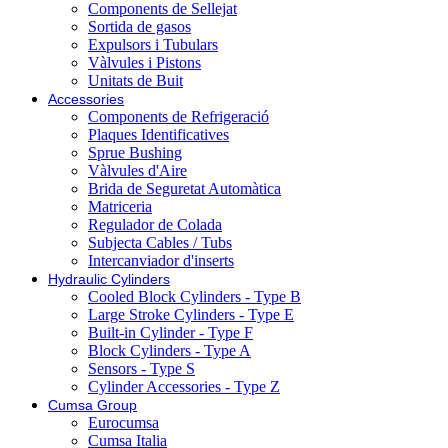
Components de Sellejat
Sortida de gasos
Expulsors i Tubulars
Vàlvules i Pistons
Unitats de Buit
Accessories
Components de Refrigeració
Plaques Identificatives
Sprue Bushing
Vàlvules d'Aire
Brida de Seguretat Automàtica
Matriceria
Regulador de Colada
Subjecta Cables / Tubs
Intercanviador d'inserts
Hydraulic Cylinders
Cooled Block Cylinders - Type B
Large Stroke Cylinders - Type E
Built-in Cylinder - Type F
Block Cylinders - Type A
Sensors - Type S
Cylinder Accessories - Type Z
Cumsa Group
Eurocumsa
Cumsa Italia