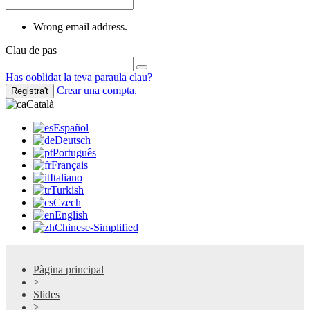
Wrong email address.
Clau de pas
Has ooblidat la teva paraula clau?
Crear una compta.
Registra't
Català
Español
Deutsch
Português
Français
Italiano
Turkish
Czech
English
Chinese-Simplified
Pàgina principal
>
Slides
>