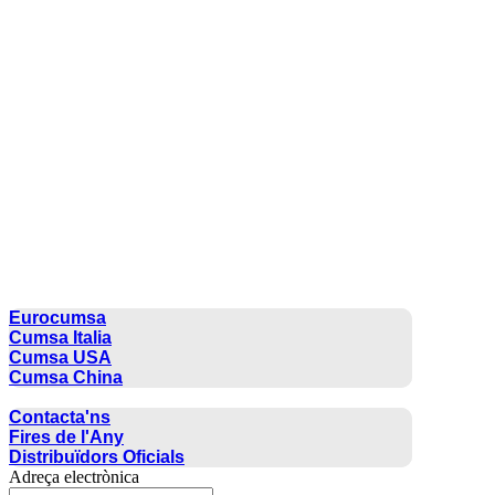
CUMSA GROUP
Eurocumsa
Cumsa Italia
Cumsa USA
Cumsa China
CONTACTE
Contacta'ns
Fires de l'Any
Distribuïdors Oficials
Adreça electrònica