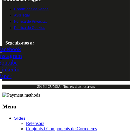
Condicions de Venda
Avís legal
Política de Privacitat
Política de Cookies
Segeuix-nos a:
Facebook
Instagram
Youtube
Linkedin
Paper
2024© CUMSA - Tots els drets reservats
Menu
Slides
Retensors
Conjunts i Components de Correderes