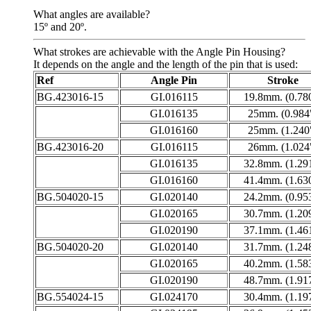
What angles are available?
15º and 20º.
What strokes are achievable with the Angle Pin Housing?
It depends on the angle and the length of the pin that is used:
Ref
Angle Pin
Stroke
BG.423016-15
GI.016115
19.8mm. (0.78
GI.016135
25mm. (0.984
GI.016160
25mm. (1.240
BG.423016-20
GI.016115
26mm. (1.024
GI.016135
32.8mm. (1.29
GI.016160
41.4mm. (1.63
BG.504020-15
GI.020140
24.2mm. (0.95
GI.020165
30.7mm. (1.20
GI.020190
37.1mm. (1.46
BG.504020-20
GI.020140
31.7mm. (1.24
GI.020165
40.2mm. (1.58
GI.020190
48.7mm. (1.91
BG.554024-15
GI.024170
30.4mm. (1.19