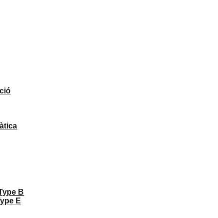
ció
àtica
 Type B
Type E