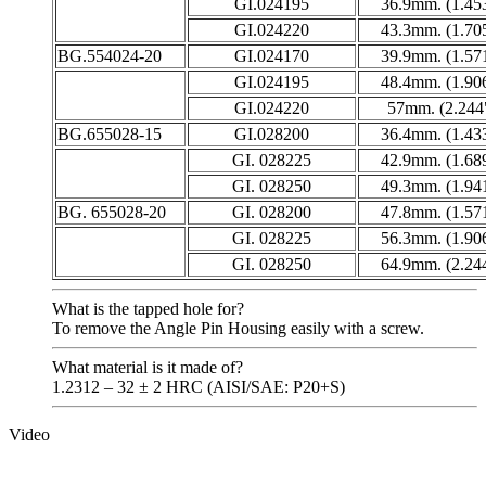
GI.024195
36.9mm. (1.45
GI.024220
43.3mm. (1.70
BG.554024-20
GI.024170
39.9mm. (1.57
GI.024195
48.4mm. (1.90
GI.024220
57mm. (2.244
BG.655028-15
GI.028200
36.4mm. (1.43
GI. 028225
42.9mm. (1.68
GI. 028250
49.3mm. (1.94
BG. 655028-20
GI. 028200
47.8mm. (1.57
GI. 028225
56.3mm. (1.90
GI. 028250
64.9mm. (2.24
What is the tapped hole for?
To remove the Angle Pin Housing easily with a screw.
What material is it made of?
1.2312 – 32 ± 2 HRC (AISI/SAE: P20+S)
Video