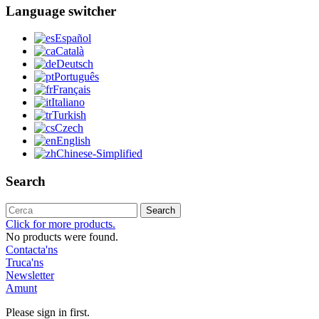
Language switcher
Español
Català
Deutsch
Português
Français
Italiano
Turkish
Czech
English
Chinese-Simplified
Search
Search
Click for more products.
No products were found.
Contacta'ns
Truca'ns
Newsletter
Amunt
Please sign in first.