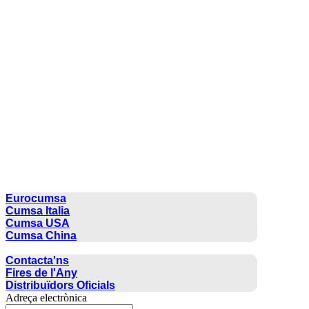
CUMSA GROUP
Eurocumsa
Cumsa Italia
Cumsa USA
Cumsa China
CONTACTE
Contacta'ns
Fires de l'Any
Distribuïdors Oficials
Adreça electrònica