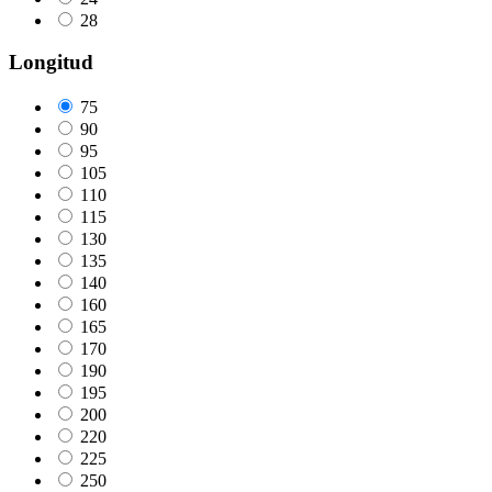
28
Longitud
75
90
95
105
110
115
130
135
140
160
165
170
190
195
200
220
225
250