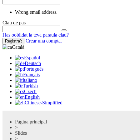
Wrong email address.
Clau de pas
Has ooblidat la teva paraula clau?
Crear una compta.
Registra't
Català
Español
Deutsch
Português
Français
Italiano
Turkish
Czech
English
Chinese-Simplified
Pàgina principal
>
Slides
>