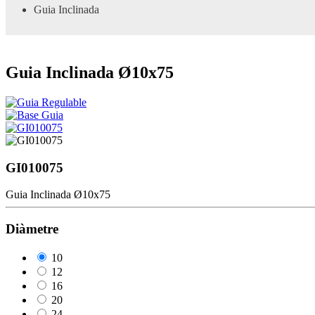
Guia Inclinada
Guia Inclinada Ø10x75
GI010075
Guia Inclinada Ø10x75
Diàmetre
10
12
16
20
24