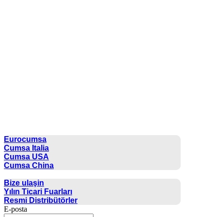
CUMSA GROUP
Eurocumsa
Cumsa Italia
Cumsa USA
Cumsa China
İLETIŞIM
Bize ulaşin
Yılın Ticari Fuarları
Resmi Distribütörler
E-posta