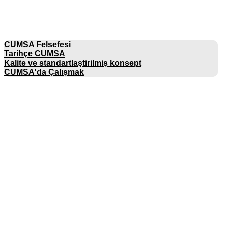
ŞIRKET
CUMSA Felsefesi
Taríhçe CUMSA
Kalite ve standartlaştirilmiş konsept
CUMSA'da Çalışmak
KATALOGLAR