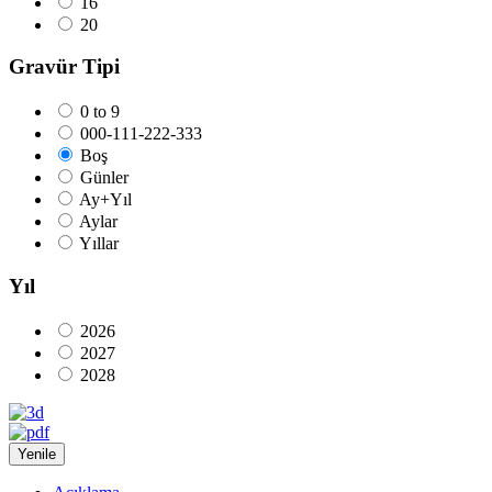
16
20
Gravür Tipi
0 to 9
000-111-222-333
Boş
Günler
Ay+Yıl
Aylar
Yıllar
Yıl
2026
2027
2028