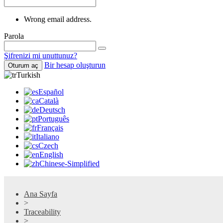
Wrong email address.
Parola
Şifrenizi mi unuttunuz?
Bir hesap oluşturun
Oturum aç
Turkish
Español
Català
Deutsch
Português
Français
Italiano
Czech
English
Chinese-Simplified
Ana Sayfa
>
Traceability
>