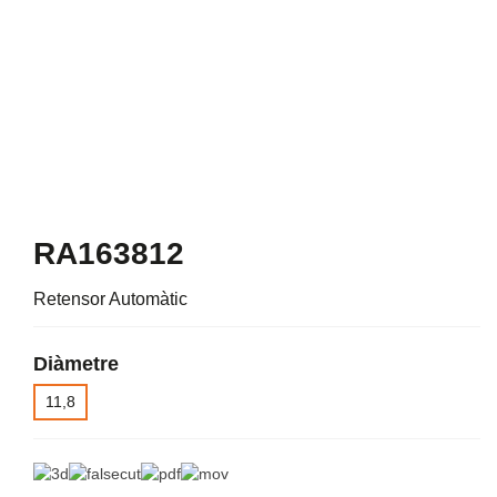
RA163812
Retensor Automàtic
Diàmetre
11,8