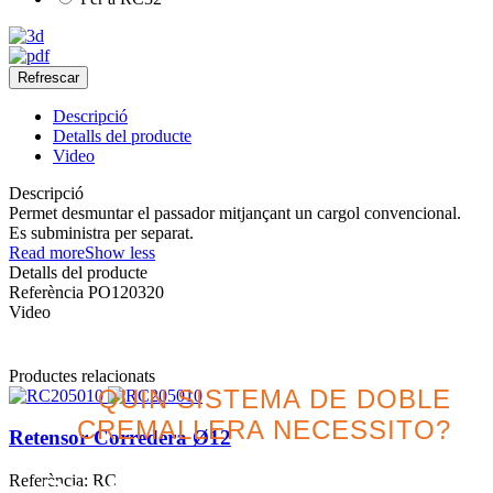
Descripció
Detalls del producte
Video
Descripció
Permet desmuntar el passador mitjançant un cargol convencional.
Es subministra per separat.
Read more
Show less
Detalls del producte
Referència
PO120320
Video
Productes relacionats
QUIN SISTEMA DE DOBLE
CREMALLERA NECESSITO?
Retensor Corredera Ø12
Referència: RC
Descobreix la millor opció