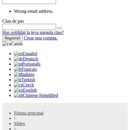
Wrong email address.
Clau de pas
Has ooblidat la teva paraula clau?
Crear una compta.
Registra't
Català
Español
Deutsch
Português
Français
Italiano
Turkish
Czech
English
Chinese-Simplified
Pàgina principal
>
Slides
>