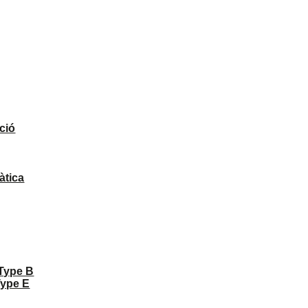
ció
àtica
 Type B
Type E