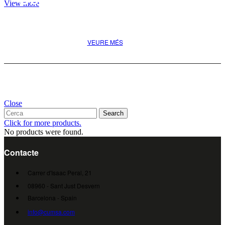
View more
pel teu projecte
VEURE MÉS
Close
Search
Click for more products.
No products were found.
Contacte
Carrer d'Isaac Peral, 21
08960 - Sant Just Desvern
Barcelona - Spain
info@cumsa.com