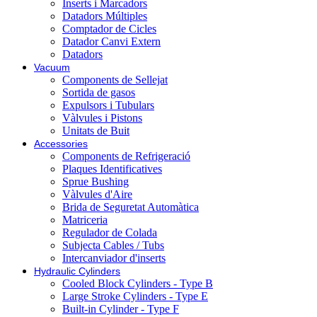
Inserts i Marcadors
Datadors Múltiples
Comptador de Cicles
Datador Canvi Extern
Datadors
Vacuum
Components de Sellejat
Sortida de gasos
Expulsors i Tubulars
Vàlvules i Pistons
Unitats de Buit
Accessories
Components de Refrigeració
Plaques Identificatives
Sprue Bushing
Vàlvules d'Aire
Brida de Seguretat Automàtica
Matriceria
Regulador de Colada
Subjecta Cables / Tubs
Intercanviador d'inserts
Hydraulic Cylinders
Cooled Block Cylinders - Type B
Large Stroke Cylinders - Type E
Built-in Cylinder - Type F