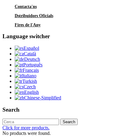
Contacta'ns
Dstribuïdors Oficials
Fires de l'Any
Language switcher
Español
Català
Deutsch
Português
Français
Italiano
Turkish
Czech
English
Chinese-Simplified
Search
Search
Click for more products.
No products were found.