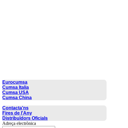
CUMSA GROUP
Eurocumsa
Cumsa Italia
Cumsa USA
Cumsa China
CONTACTE
Contacta'ns
Fires de l'Any
Distribuïdors Oficials
Adreça electrònica