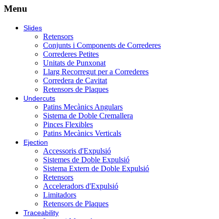
Menu
Slides
Retensors
Conjunts i Components de Correderes
Correderes Petites
Unitats de Punxonat
Llarg Recorregut per a Correderes
Corredera de Cavitat
Retensors de Plaques
Undercuts
Patins Mecànics Angulars
Sistema de Doble Cremallera
Pinces Flexibles
Patins Mecànics Verticals
Ejection
Accessoris d'Expulsió
Sistemes de Doble Expulsió
Sistema Extern de Doble Expulsió
Retensors
Acceleradors d'Expulsió
Limitadors
Retensors de Plaques
Traceability