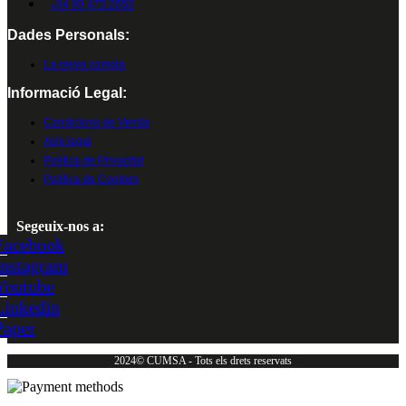
+34 93 473 2552
Dades Personals:
La meva compta
Informació Legal:
Condicions de Venda
Avís legal
Política de Privacitat
Política de Cookies
Segeuix-nos a:
Facebook
Instagram
Youtube
Linkedin
Paper
2024© CUMSA - Tots els drets reservats